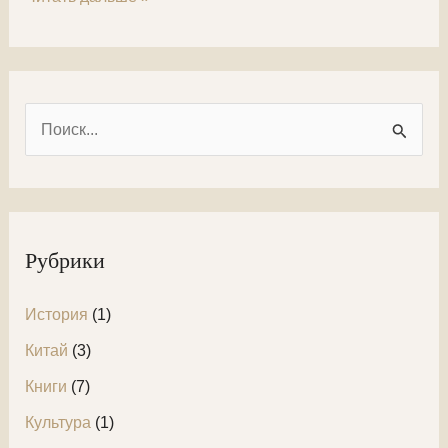
Минцзинь
П
о
и
с
к
Рубрики
:
История
(1)
Китай
(3)
Книги
(7)
Культура
(1)