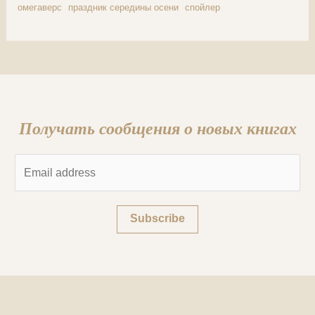
омегаверс
праздник середины осени
спойлер
Получать сообщения о новых книгах
E
m
a
Subscribe
i
l
*