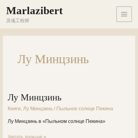
Перейти
Marlazibert
к
Main
содержимому
灵魂工程师
Men
Лу Минцзинь
Лу Минцзинь
Книги
,
Лу Минцзинь
/
Пыльное солнце Пекина
Лу Минцзинь в «Пыльном солнце Пекина»
Лу
Читать дальше »