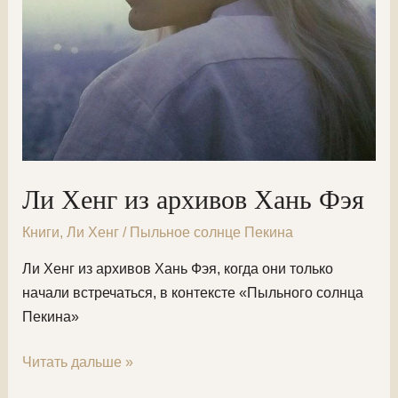
Ли Хенг из архивов Хань Фэя
Книги
,
Ли Хенг
/
Пыльное солнце Пекина
Ли Хенг из архивов Хань Фэя, когда они только
начали встречаться, в контексте «Пыльного солнца
Пекина»
Ли
Читать дальше »
Хенг