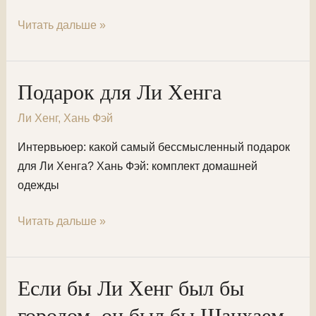
Совместный
Читать дальше »
отпуск
Хенга
и
Подарок для Ли Хенга
Хань
Ли Хенг
,
Хань Фэй
Фэя
Интервьюер: какой самый бессмысленный подарок
для Ли Хенга? Хань Фэй: комплект домашней
одежды
Подарок
Читать дальше »
для
Ли
Хенга
Если бы Ли Хенг был бы
городом, он был бы Шанхаем