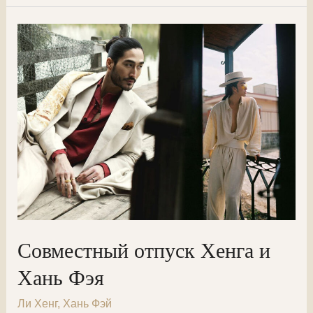
из
архивов
Хань
Фэя
Совместный отпуск Хенга и
Хань Фэя
Ли Хенг
,
Хань Фэй