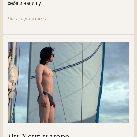
себя и напишу
Сяо
Читать дальше »
Бай
из
«Carpe
Diem»
Ли Хенг и море