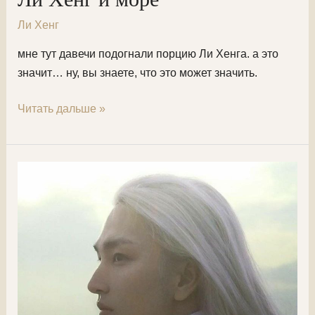
Ли Хенг
мне тут давечи подогнали порцию Ли Хенга. а это
значит… ну, вы знаете, что это может значить.
Ли
Читать дальше »
Хенг
и
море