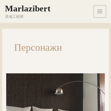
Перейти
Marlazibert
к
Main
содержимому
灵魂工程师
Men
Персонажи