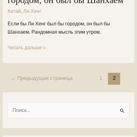
Китай
,
Ли Хенг
Если бы Ли Хенг был бы городом, он был бы
Шанхаем. Рандомная мысль этим утром.
Если
Читать дальше »
бы
Ли
Хенг
Постраничная
←
Предыдущая страница
1
2
был
навигация
бы
записи
городом,
он
П
был
о
бы
и
Шанхаем
с